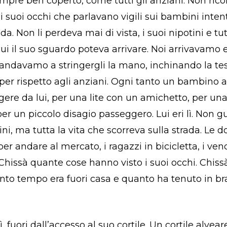
pre ben coperto, come tutti gli anziani. Non rico
i suoi occhi che parlavano vigili sui bambini inten
a. Non li perdeva mai di vista, i suoi nipotini e tutti
i il suo sguardo poteva arrivare. Noi arrivavamo e lu
 andavamo a stringergli la mano, inchinando la te
 per rispetto agli anziani. Ogni tanto un bambino 
ggere da lui, per una lite con un amichetto, per un
per un piccolo disagio passeggero. Lui eri lì. Non 
ni, ma tutta la vita che scorreva sulla strada. Le 
r andare al mercato, i ragazzi in bicicletta, i vend
Chissà quante cose hanno visto i suoi occhi. Chiss
nto tempo era fuori casa e quanto ha tenuto in bra
ì, fuori dall’accesso al suo cortile. Un cortile alvea