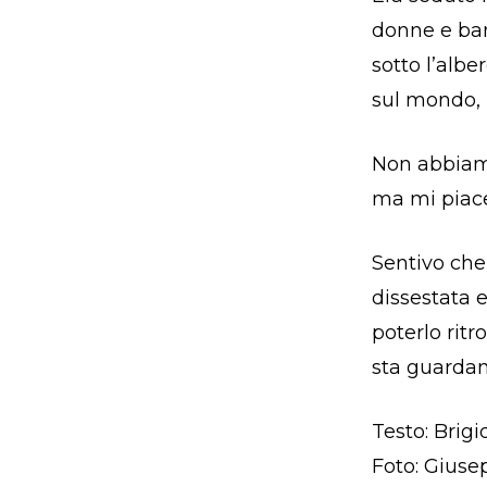
donne e bam
sotto l’albe
sul mondo, u
Non abbiamo
ma mi piace
Sentivo che 
dissestata 
poterlo rit
sta guardan
Testo: Brig
Foto: Giuse