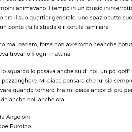
bini animavano il tempo in un brusio ininterrotto
ro era il suo quartier generale, uno spazio tutto su
n ponte tra la strada e il cortile familiare.
 mai parlato, forse non avremmo neanche potuto
va trovarlo lì ogni mattina.
lo sguardo lo posava anche su di noi, un po’ goffi 
e pozzanghere. Mi piace pensare che lui sia sempre 
rovare quando tornerò. Ma mi piace ancor di più p
do anche noi, anche ora.
ida Angeloni
ppe Burdino