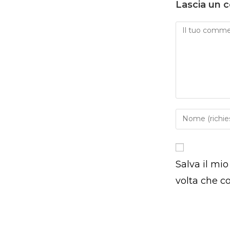
Lascia un
Commento
Inserisci
il
tuo
nome
Salva il mi
o
nome
volta che 
utente
per
commentare