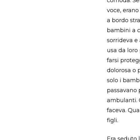
comoda. Sem
voce, erano 
a bordo strad
bambini a cu
sorrideva e
usa da loro
farsi prote
dolorosa o 
solo i bambi
passavano pe
ambulanti. 
faceva. Qua
figli.
Era seduto l