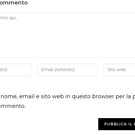
 commento
Inserisci
Inserisci
il
l'URL
tuo
del
indirizzo
sito
o nome, email e sito web in questo browser per la
email
web
per
(facoltativo)
commento.
commentare