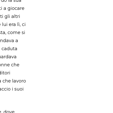
rdo la sua
ti a giocare
 gli altri
i era lì, ci
sta, come si
andava a
a caduta
guardava
donne che
itori
à che lavoro
ccio i suoi
re, dove