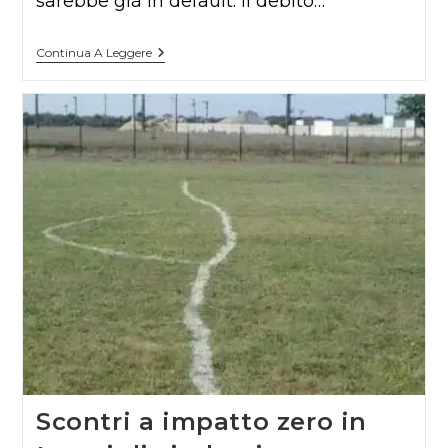
sarebbe già in default. Il debito…
Sotto
Continua A Leggere
Il
Costante
Esame
Dei
Mercati
Scontri a impatto zero in