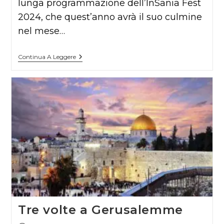
lunga programmazione dell’InSania Fest
2024, che quest’anno avrà il suo culmine
nel mese…
Il
Continua A Leggere
Tempo
Che
Ci
Vuole,
Lontano
Dalla
Patologia
Tre volte a Gerusalemme