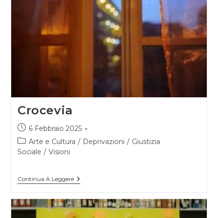
Crocevia
Articolo
6 Febbraio 2025
pubblicato:
Categoria
Arte e Cultura
/
Deprivazioni
/
Giustizia
dell'articolo:
Sociale
/
Visioni
Crocevia
Continua A Leggere