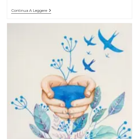
Corporativismo,
Continua A Leggere
Un’ingombrante
Eredità
Del
Ventennio
Fascista