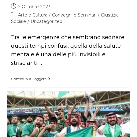
Articolo
2 Ottobre 2023
pubblicato:
Categoria
Arte e Cultura
/
Convegni e Seminari
/
Giustizia
dell'articolo:
Sociale
/
Uncategorized
Tra le emergenze che sembrano segnare
questi tempi confusi, quella della salute
mentale è una delle più invisibili e
striscianti.…
InSania
Continua A Leggere
Fest:
Ci
Siamo