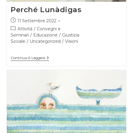
Perché Lunàdigas
Articolo
11 Settembre 2022
pubblicato:
Categoria
Attività
/
Convegni e
dell'articolo:
Seminari
/
Educazione
/
Giustizia
Sociale
/
Uncategorized
/
Visioni
Perché
Continua A Leggere
Lunàdigas