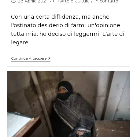
Articolo
Categoria
28 Aprile 2021
Arte e Cultura
/
In contatto
pubblicato:
dell'articolo:
Con una certa diffidenza, ma anche
l'ostinato desiderio di farmi un'opinione
tutta mia, ho deciso di leggermi “L'arte di
legare…
L’arte
Continua A Leggere
Di
Fare
Retromarcia