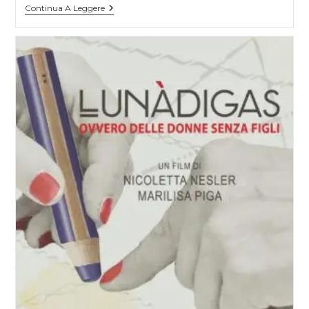
Mi
Continua A Leggere
Chiamo
Ba
E
Non
Scappavo:
Una
Recensione
Senza
Spoiler