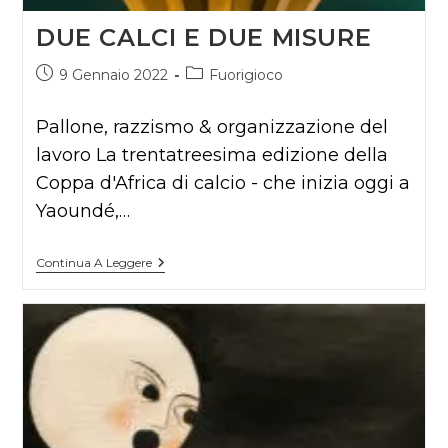
DUE CALCI E DUE MISURE
Articolo
Categoria
9 Gennaio 2022
Fuorigioco
pubblicato:
dell'articolo:
Pallone, razzismo & organizzazione del
lavoro La trentatreesima edizione della
Coppa d'Africa di calcio - che inizia oggi a
Yaoundé,…
DUE
Continua A Leggere
CALCI
E
DUE
MISURE