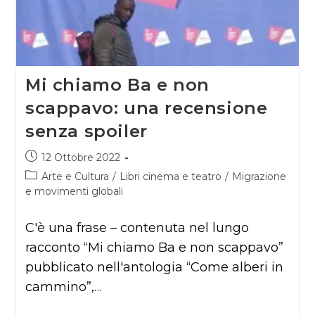
Mi chiamo Ba e non
scappavo: una recensione
senza spoiler
Articolo
12 Ottobre 2022
pubblicato:
Categoria
Arte e Cultura
/
Libri cinema e teatro
/
Migrazione
dell'articolo:
e movimenti globali
C'è una frase – contenuta nel lungo
racconto “Mi chiamo Ba e non scappavo”
pubblicato nell'antologia “Come alberi in
cammino”,…