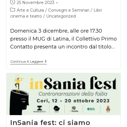
Articolo
25 Novembre 2023
pubblicato:
Categoria
Arte e Cultura
/
Convegni e Seminari
/
Libri
dell'articolo:
cinema e teatro
/
Uncategorized
Domenica 3 dicembre, alle ore 17.30
presso il MUG di Latina, il Collettivo Primo
Contatto presenta un incontro dal titolo…
Tre
Continua A Leggere
Volte
A
Gerusalemme
InSania fest: ci siamo