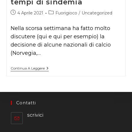
tempi di sindemia
Articolo
Categoria
4 Aprile 2021
Fuorigioco
/
Uncategorized
pubblicato:
dell'articolo:
Nella scorsa settimana ha fatto molto
discutere (qui e qui per esempio) la
decisione di alcune nazionali di calcio
(Norvegia,…
Scontri
Continua A Leggere
A
Impatto
Zero
In
Tempi
Di
Sindemia
Contatti
scrivici