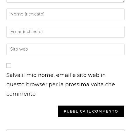
Inserisci
il
tuo
Inserisci
nome
il
o
tuo
Inserisci
nome
indirizzo
l'URL
utente
email
del
per
per
sito
commentare
commentare
Salva il mio nome, email e sito web in
web
(facoltativo)
questo browser per la prossima volta che
commento.