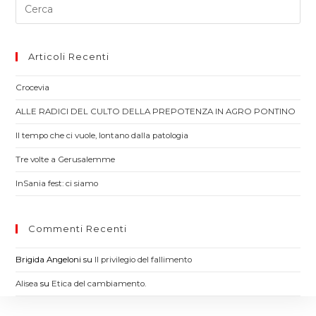
Pre
Es
to
clo
Articoli Recenti
th
Crocevia
sea
pan
ALLE RADICI DEL CULTO DELLA PREPOTENZA IN AGRO PONTINO
Il tempo che ci vuole, lontano dalla patologia
Tre volte a Gerusalemme
InSania fest: ci siamo
Commenti Recenti
Brigida Angeloni
su
Il privilegio del fallimento
Alisea
su
Etica del cambiamento.