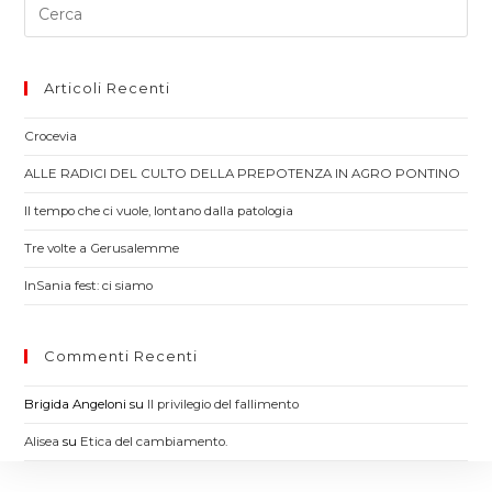
Pre
Es
to
clo
Articoli Recenti
th
Crocevia
sea
pan
ALLE RADICI DEL CULTO DELLA PREPOTENZA IN AGRO PONTINO
Il tempo che ci vuole, lontano dalla patologia
Tre volte a Gerusalemme
InSania fest: ci siamo
Commenti Recenti
Brigida Angeloni
su
Il privilegio del fallimento
Alisea
su
Etica del cambiamento.