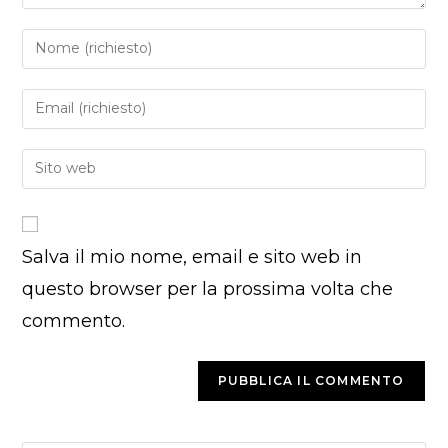
Inserisci
il
tuo
Inserisci
nome
il
o
tuo
Inserisci
nome
indirizzo
l'URL
utente
email
del
per
per
sito
commentare
commentare
Salva il mio nome, email e sito web in
web
(facoltativo)
questo browser per la prossima volta che
commento.