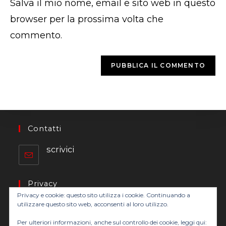
Salva il mio nome, email e sito web in questo
web
(facoltativo)
browser per la prossima volta che
commento.
Contatti
scrivici
Privacy
Privacy e cookie: questo sito utilizza i cookie. Continuando a
informativa
utilizzare questo sito web, acconsenti al loro utilizzo.
Per ulteriori informazioni, anche sul controllo dei cookie, leggi qui: