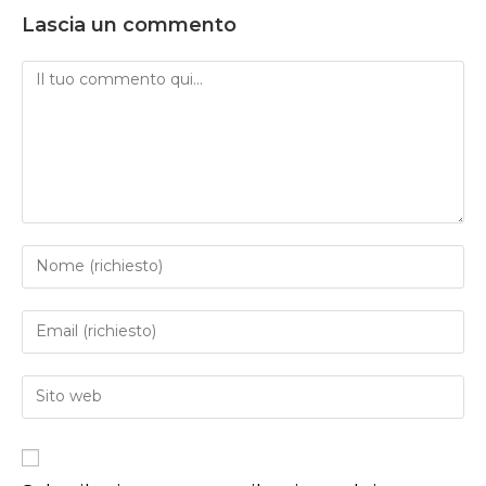
Lascia un commento
Commento
Inserisci
il
tuo
Inserisci
nome
il
o
tuo
Inserisci
nome
indirizzo
l'URL
utente
email
del
per
per
sito
commentare
commentare