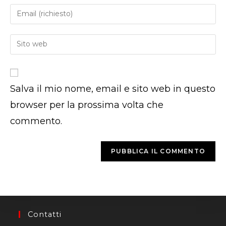
tuo
Inserisci
nome
il
o
tuo
Inserisci
nome
indirizzo
l'URL
utente
email
del
per
per
sito
commentare
commentare
Salva il mio nome, email e sito web in questo
web
(facoltativo)
browser per la prossima volta che
commento.
Contatti