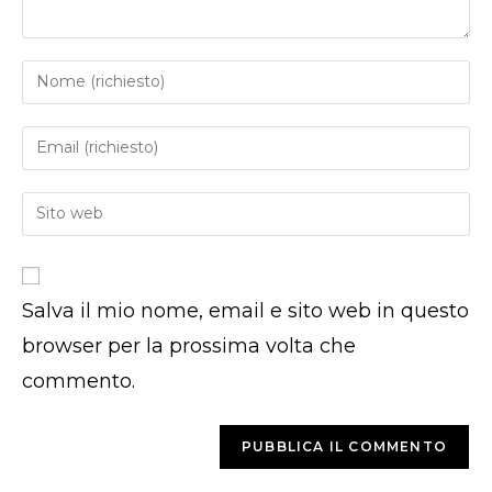
Inserisci
il
tuo
Inserisci
nome
il
o
tuo
Inserisci
nome
indirizzo
l'URL
utente
email
del
per
per
sito
commentare
commentare
Salva il mio nome, email e sito web in questo
web
(facoltativo)
browser per la prossima volta che
commento.