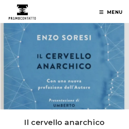
Salta
al
MENU
contenuto
Il cervello anarchico