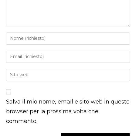
Inserisci
il
tuo
Inserisci
nome
il
o
tuo
Inserisci
nome
indirizzo
l'URL
utente
email
del
per
per
sito
commentare
commentare
Salva il mio nome, email e sito web in questo
web
(facoltativo)
browser per la prossima volta che
commento.